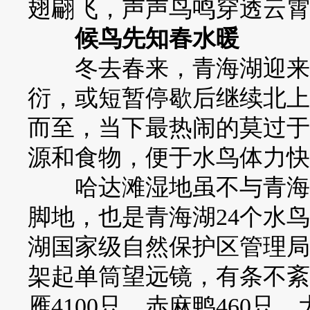
翅翩飞，声声鸟鸣穿透云霄
候鸟先知春水暖
冬去春来，青海湖迎来北
衍，或短暂停歇后继续北上
而至，当下最热闹的莫过于
源和食物，便于水鸟体力快
哈达滩湿地虽不与青海湖
脚地，也是青海湖24个水
湖国家级自然保护区管理局
架起单筒望远镜，有条不紊
雁4100只、赤麻鸭460只