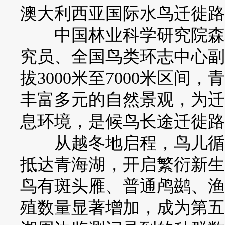
澳大利西亚国际水鸟迁徙路
中国林业科学研究院森林
究员、全国鸟类环志中心副
拔3000米至7000米区
丰富多元的自然景观，为迁
息环境，是候鸟长途迁徙路上
从越冬地启程，鸟儿循着
抵达青海湖，开启繁衍新生
鸟有斑头雁、普通鸬鹚、渔
殖数量显著增加，成为第五