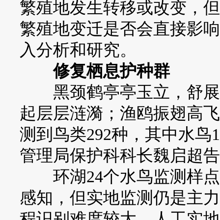
繁殖地发生转移或改变，但
繁殖地变迁是否会直接影响
入分析和研究。
修复栖息护种群
黑颈鹤亭亭玉立，舒展优
起层层涟漪；渔鸥振翅高飞
测到鸟类292种，其中水鸟
管理局保护科科长魏启超告
环湖24个水鸟监测样点
感知，但实地监测仍是主力
程识别难度较大，人工实地