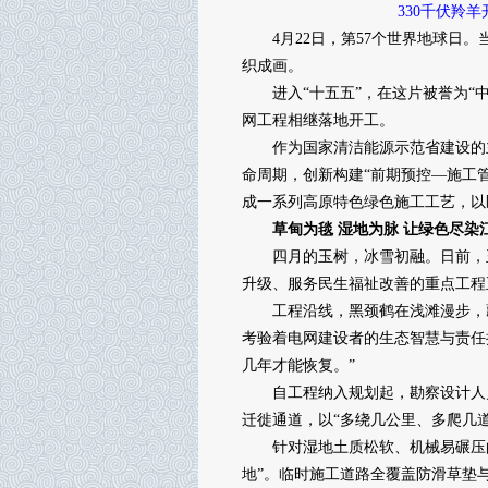
330千伏羚
4月22日，第57个世界地球日。
织成画。
进入“十五五”，在这片被誉为“中
网工程相继落地开工。
作为国家清洁能源示范省建设的主
命周期，创新构建“前期预控—施工
成一系列高原特色绿色施工工艺，以
草甸为毯 湿地为脉 让绿色尽染
四月的玉树，冰雪初融。日前，玉树
升级、服务民生福祉改善的重点工程
工程沿线，黑颈鹤在浅滩漫步，藏
考验着电网建设者的生态智慧与责任
几年才能恢复。”
自工程纳入规划起，勘察设计人员
迁徙通道，以“多绕几公里、多爬几
针对湿地土质松软、机械易碾压的
地”。临时施工道路全覆盖防滑草垫