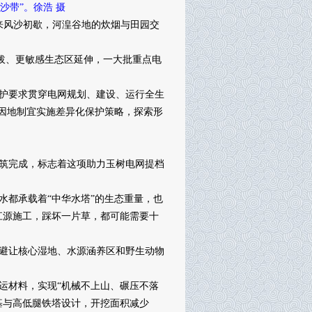
沙带”。徐浩 摄
来风沙初歇，河湟谷地的炊烟与田园交
拔、更敏感生态区延伸，一大批重点电
护要求贯穿电网规划、建设、运行全生
地因地制宜实施差异化保护策略，探索形
浇筑完成，标志着这项助力玉树电网提档
都承载着“中华水塔”的生态重量，也
江源施工，踩坏一片草，都可能需要十
避让核心湿地、水源涵养区和野生动物
材料，实现“机械不上山、碾压不落
基与高低腿铁塔设计，开挖面积减少