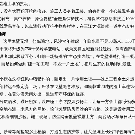
与湿地土壤的扰动。
没有大面积开挖的痕迹。施工人员身着工装、俯身作业，小心翼翼将表
剥离—集中养护—原位复植”全链条保护技术，确保草甸存活率接近100
爱鸟宣传，以点滴行动守护生物多样性，在三江之源绘就一道生态友好
瀚海
这里戈壁无垠、盐碱遍地，风沙常年肆虐，年降水量不足50毫米。330
未来将升级为750千伏羚羊变电站，成为支撑区域新能源送出、保障西部
却以极致匠心，打响一场特殊的“生态接力战”，在戈壁深处打造一项名
是如何做到‘建一项工程、不毁一片土地’，把对生态的扰动降到最低。
旗在戈壁狂风中猎猎作响，圈定出一片专用土场——这是工程余土外运的
部转运至指定弃土场，严禁在戈壁随意堆放。40辆载重20吨的渣土车连续
戈壁，在黄沙漫天间划出一道道坚守环保的轨迹。
层洒水、碾压密实，以严谨工序防控风沙扬尘，让每一方余土都“安稳安
地布满一米见方的网格，恰似戈壁防风固沙的草方格。这是建设者用工程
沉积着细细沙粒。施工现场，防尘网全覆盖裸露土方，两台洒水车每日从
沙棘等耐盐碱乡土植物，打造生态防护带，让戈壁滩上长出“绿色屏障”