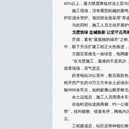
60%以上，最大限度降低对冻土层
施工现场，没有重型机械的轰鸣，
护区浇水管护。项目部全面采用“草皮
与此同时，施工人员主动开展护线
戈壁筑绿 盐碱焕新 让坚守点亮
茫崖，素有“最孤独的城市”之称。
中，眼下升压扩建工程正火热推进，
方圆百里难见一抹绿意，电网建设者
“在戈壁施工，最难的不是风沙，而
巡查现场，语气坚定。
距变电站20公里外，数百面彩色小
程开挖产生的18万立方米余土必须全
输9000余车次，如蚂蚁搬山般穿梭
余土运抵后，施工人员用洒水车分
在临时进站道路两侧，约一公顷空
带”，排列规整、错落有序，网格内
尘。
工程建成后，站区还将种植红柳、