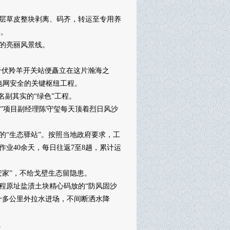
层草皮整块剥离、码齐，转运至专用养
%。
的亮丽风景线。
千伏羚羊开关站便矗立在这片瀚海之
电网安全的关键枢纽工程。
副其实的“绿色”工程。
”项目副经理陈守玺每天顶着烈日风沙
“生态驿站”。按照当地政府要求，工
作业40余天，每日往返7至8趟，累计运
家”，不给戈壁生态留隐患。
原址盐渍土块精心码放的“防风固沙
十多公里外拉水进场，不间断洒水降
。