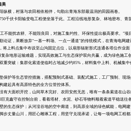
湟美
纵横，村落与农田相依相伴，勾勒出青海东部最温润的田园画卷。
0千伏卡阳输变电工程便坐落于此。工程沿线地形复杂、林地密布、青
工不能扰农耕、不能毁良田，对施工集约性、环保性提出极高要求。”项
论证，果断放弃“一基一料场、一点一通道”的传统模式，在青海电网建
道，将上料点集中布设至山沟固定点位，以扇形辐射形式连通各塔位作业面
解复杂地形运输难题，实现高效施工与生态保护双向共赢，成为绿色施工
重突破：集群化索道使临时占地减少约85%，材料集中上料、机械集中
保护等生态管控措施，搭配预制式基础、装配式施工，工厂预制、现场
构建起具有高原特色的全方位管控体系。
有大面积开挖，山间草木完好、农田安然无恙，唯有一条条索道在山谷间
和巨克鑫守在控制台前，看着塔材、水泥、砂石等物料顺着索道平稳送往
的生态保护；从河湟谷地的空中廊道，到高原全域的绿色赋能，电网建
脚步丈量山川，用匠心雕琢工程，用坚守兑现承诺，让每一项电网工程都