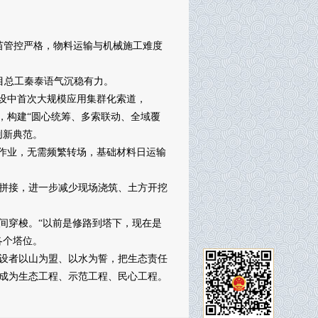
苗管控严格，物料运输与机械施工难度
目总工秦泰语气沉稳有力。
设中首次大规模应用集群化索道，
，构建“圆心统筹、多索联动、全域覆
创新典范。
作业，无需频繁转场，基础材料日运输
拼接，进一步减少现场浇筑、土方开挖
穿梭。“以前是修路到塔下，现在是
各个塔位。
设者以山为盟、以水为誓，把生态责任
成为生态工程、示范工程、民心工程。