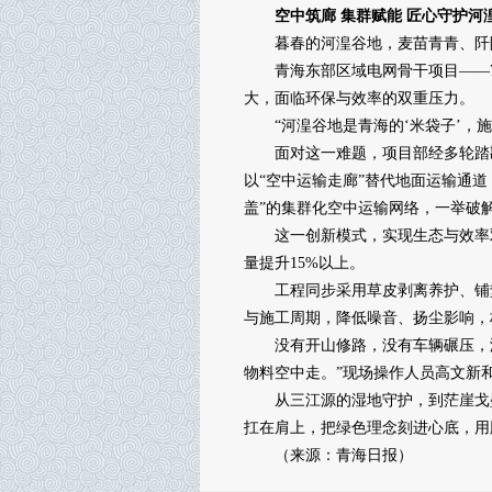
空中筑廊 集群赋能 匠心守护河
暮春的河湟谷地，麦苗青青、阡陌
青海东部区域电网骨干项目——75
大，面临环保与效率的双重压力。
“河湟谷地是青海的‘米袋子’，施
面对这一难题，项目部经多轮踏勘
以“空中运输走廊”替代地面运输通
盖”的集群化空中运输网络，一举破
这一创新模式，实现生态与效率双
量提升15%以上。
工程同步采用草皮剥离养护、铺垫
与施工周期，降低噪音、扬尘影响，
没有开山修路，没有车辆碾压，没
物料空中走。”现场操作人员高文新
从三江源的湿地守护，到茫崖戈壁
扛在肩上，把绿色理念刻进心底，用
（来源：青海日报）