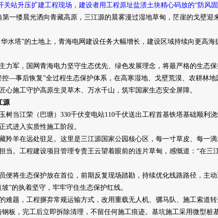
羊开关站升压扩建工程现场，建设者用工程原址盐渍土块精心码放的“防风固
当第一缕晨光洒向青藏高原，三江源的晨雾漫过湿地草甸，茫崖的戈壁迎
华水塔”的土地上，青海电网建设任务大幅增长，建设区域持续向更高海
力军，国网青海电力坚守生态优先、绿色发展理念，将最严格的生态保
管控—事后恢复”全过程生态保护体系，在高寒湿地、戈壁荒漠、农耕林
匠心施工守护高原生灵草木、万水千山，筑牢国家生态安全屏障。
江源
当江荣（巴塘）330千伏变电站110千伏送出工程首基铁塔基础顺利
正式进入实质性施工阶段。
羚羊在远处驻足。这里是三江源国家公园核心区，每一寸草皮、每一滴水
担当。工程建设项目管理专责王云望着眼前的连片草甸，感慨道：“在三
便将生态保护放在首位，前期反复现场踏勘，持续优化线路路径，主动
道坡”的执着坚守，牢牢守住生态保护红线。
难题，工程摒弃常规运输方式，改用重载无人机、骡马队、施工索道转运
与钢板，完工后立即拆除清理，不留任何施工痕迹。基坑施工采用微型桩