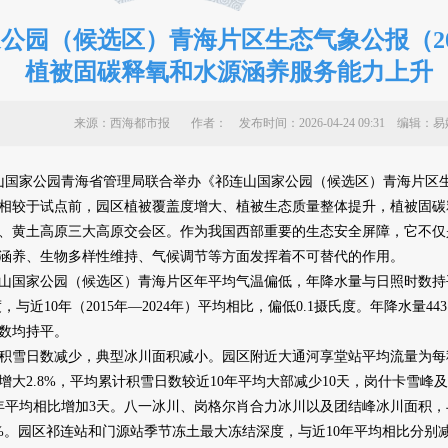
公园（候选区）青海片区生态气象公报（20
植被固碳释氧和水源涵养服务能力上升
来源：西海都市报 作者：
发布时间：2026-04-24 09:31 编
国家公园青海省管理局联合举办《祁连山国家公园（候选区）青海片区生态
相较于试点前，园区植被覆盖度增大、植被生态质量整体提升，植被固碳
黄土高原三大高原交会区。作为我国西部重要的生态安全屏障，它不仅
涵养、生物多样性维持、气候调节等方面发挥着不可替代的作用。
连山国家公园（候选区）青海片区年平均气温偏低，年降水量与日照时数持平
与近10年（2015年—2024年）平均相比，偏低0.1摄氏度。年降水量443
时数均持平。
日数减少，典型冰川面积减小。园区附近大通河享堂站平均流量为每秒78
增大2.8%，平均累计积雪日数较近10年平均大部减少10天，岗什卡雪峰
10年平均相比增加3天。八一冰川、岗格尔肖合力冰川以及团结峰冰川面积，与
6.48%。园区祁连站和门源站季节冻土最大冻结深度，与近10年平均相比分别