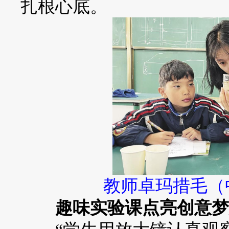
扎根心底。
教师卓玛措毛（
趣味实验课点亮创意梦