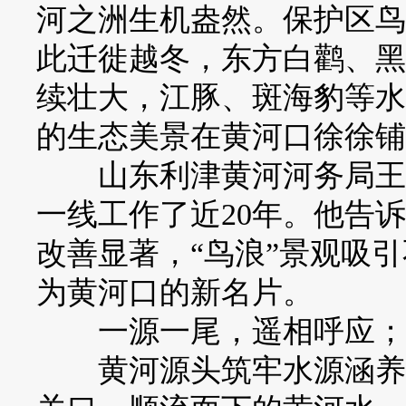
河之洲生机盎然。保护区鸟
此迁徙越冬，东方白鹳、黑
续壮大，江豚、斑海豹等水
的生态美景在黄河口徐徐铺
山东利津黄河河务局王庄
一线工作了近20年。他告
改善显著，“鸟浪”景观吸
为黄河口的新名片。
一源一尾，遥相呼应；
黄河源头筑牢水源涵养根