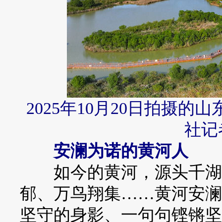
2025年10月20日拍摄
社记
安澜为诺的黄河人
如今的黄河，源头千湖竞
郁、万鸟翔集……黄河安澜
坚守的身影、一句句铿锵坚