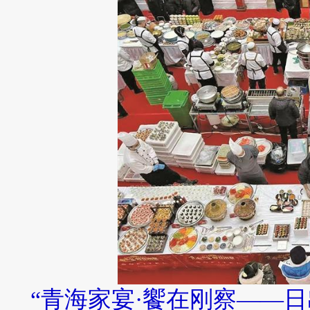
“青海家宴·饗在刚察——