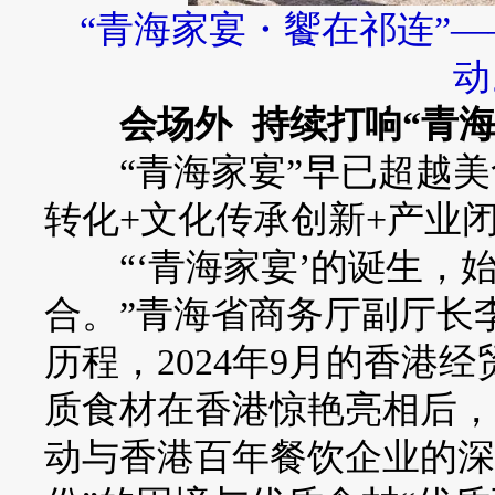
“青海家宴・饗在祁连”
动
会场外 持续打响“青海
“青海家宴”早已超越美
转化+文化传承创新+产业
“‘青海家宴’的诞生，
合。”青海省商务厅副厅长
历程，2024年9月的香港
质食材在香港惊艳亮相后，
动与香港百年餐饮企业的深