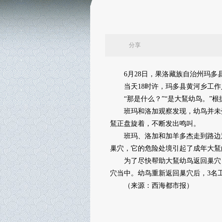
分享
6月28日，果洛藏族自治州玛多县
当天18时许，玛多县黄河乡工作
“那是什么？”“是大鵟幼鸟。”根
班玛和洛加观察发现，幼鸟并未受
鵟正盘旋着，不断发出鸣叫。
班玛、洛加和加羊多杰走到路边观
巢穴，它的危险处境引起了成年大鵟
为了尽快帮助大鵟幼鸟返回巢穴，
穴当中。幼鸟重新返回巢穴后，3名
（来源：西海都市报）