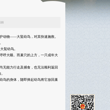
辑：张丽娟
护动物——大鵟幼鸟，对其快速施救。
。
物大鵟幼鸟。
呼呼大睡。而巢穴的上方，一只成年大
尚无能力行走及捕食，也无法顺利返回
险。
幼鸟的身体，随即捧起幼鸟将它放回巢
。