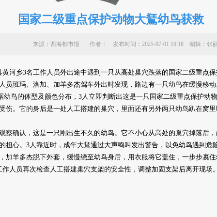
国家二级重点保护动物大鵟幼鸟获救
来源：西海都市报 作者：
发布时间：2025-07-01 10:18 编
黄河乡3名工作人员外出途中遇到一只从高处巢穴跌落的国家二级重点保
人员班玛、洛加、加羊多杰驾车外出时发现，路边有一只幼鸟在缓慢移动
据幼鸟的体型及颜色分布，3人立即判断出这是一只国家二级重点保护动
伤。它的身后是一处人工搭建的巢穴，里面还有另外两只幼鸟趴在窝里
察确认，这是一只刚出生不久的幼鸟。它不小心从高处的巢穴掉落后，
的担心。3人靠近时，成年大鵟通过大声鸣叫发出警告，以免幼鸟遇到危
加羊多杰脱下外套，缓慢绕至幼鸟身后，用衣服将它盖住，一步步裹住
工作人员再次检查人工搭建巢穴支架的安全性，调整加固支架后离开现场