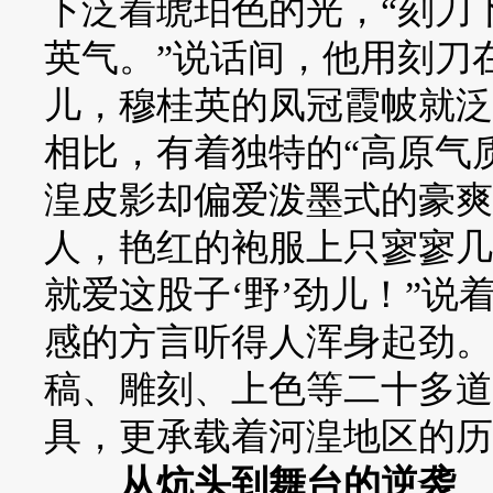
下泛着琥珀色的光，“刻刀
英气。”说话间，他用刻刀
儿，穆桂英的凤冠霞帔就泛
相比，有着独特的“高原气
湟皮影却偏爱泼墨式的豪爽
人，艳红的袍服上只寥寥几
就爱这股子‘野’劲儿！”
感的方言听得人浑身起劲。
稿、雕刻、上色等二十多道
具，更承载着河湟地区的历
从炕头到舞台的逆袭