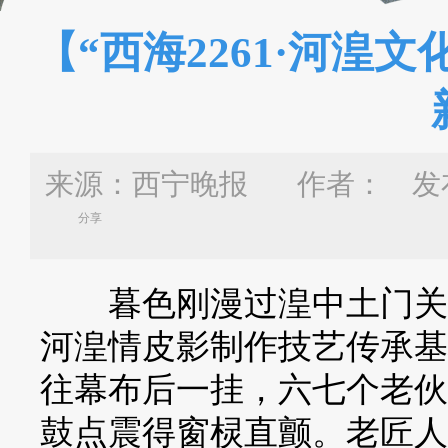
【“西海2261·河湟
来源：西宁晚报 作者：
发布
分享
暮色刚漫过湟中土门关乡
河湟情皮影制作技艺传承基
往幕布后一挂，六七个老伙
鼓点震得窗棂直颤。老匠人