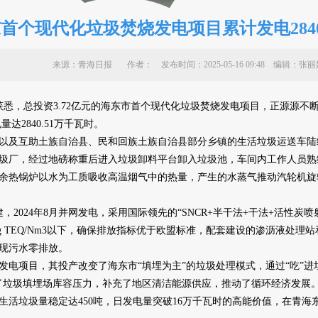
首个现代化垃圾焚烧发电项目累计发电284
来源：青海日报 作者：
发布时间：2025-05-16 09:48 编辑
悉，总投资3.72亿元的海东市首个现代化垃圾焚烧发电项目，正源源不
量达2840.51万千瓦时。
及互助土族自治县、民和回族土族自治县部分乡镇的生活垃圾运送车陆
圾厂，经过地磅称重后进入垃圾卸料平台卸入垃圾池，车间内工作人员熟
余热锅炉以水为工质吸收高温烟气中的热量，产生的水蒸气推动汽轮机旋
，2024年8月并网发电，采用国际领先的“SNCR+半干法+干法+活性炭
TEQ/Nm
3
以下，确保排放指标优于欧盟标准，配套建设的渗沥液处理站
现污水零排放。
项目，其投产改变了海东市“填埋为主”的垃圾处理模式，通过“吃”进垃圾
了垃圾填埋场库容压力，补充了地区清洁能源供应，推动了循环经济发展。
生活垃圾量稳定达450吨，日发电量突破16万千瓦时的高能价值，在青海