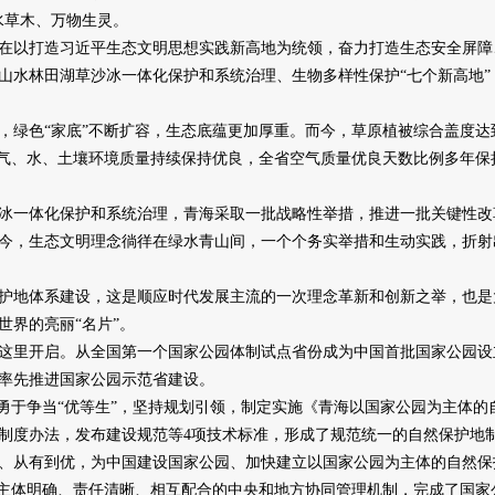
水草木、万物生灵。
以打造习近平生态文明思想实践新高地为统领，奋力打造生态安全屏障
山水林田湖草沙冰一体化保护和系统治理、生物多样性保护“七个新高地
色“家底”不断扩容，生态底蕴更加厚重。而今，草原植被综合盖度达到5
大气、水、土壤环境质量持续保持优良，全省空气质量优良天数比例多年保
。
一体化保护和系统治理，青海采取一批战略性举措，推进一批关键性改
今，生态文明理念徜徉在绿水青山间，一个个务实举措和生动实践，折射
地体系建设，这是顺应时代发展主流的一次理念革新和创新之举，也是
世界的亮丽“名片”。
里开启。从全国第一个国家公园体制试点省份成为中国首批国家公园设
率先推进国家公园示范省建设。
于争当“优等生”，坚持规划引领，制定实施《青海以国家公园为主体的
项制度办法，发布建设规范等4项技术标准，形成了规范统一的自然保护地
从有到优，为中国建设国家公园、加快建立以国家公园为主体的自然保
起主体明确、责任清晰、相互配合的中央和地方协同管理机制，完成了国家