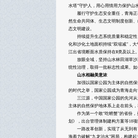
水塔”守护人，用心用情用力保护山
履行守护生态安全重任，青海正在
然生命共同体、生态文明制度创新、
态文明建设。
持续提升生态系统质量和稳定性，绿
化和沙化土地面积持续“双缩减”，
江出省境断面水质保持在Ⅱ类及以上
放眼全域，坚持山水林田湖草沙冰
统性治理，取得一批标志性成果。如
山水相融美意浓
加强以国家公园为主体的自然保护
的时代之举，国家公园成为青海走向
三江源，中国国家公园的先河从这
主体的自然保护地体系上走在前头，
作为第一个敢“吃螃蟹”的省份，勇
划》，出台管理体制建构方案等18
一路改革创新，实现了从无到有、
海着力破解“九龙治水”困局，构建