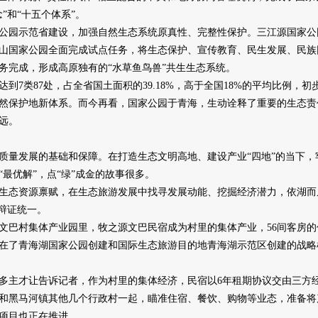
”和“十五个体系”。
园示范省建设，加强自然生态系统原真性、完整性保护。三江源国家公
山国家公园全面完成试点任务，将生态保护、宣传教育、民生发展、民族团
务完成，形成高原独有的“水草鱼鸟兽”共生生态系统。
类87处，占全省国土面积的39.18%，高于全国18%的平均比例，
然保护地新体系。而今再看，国家公园于青海，生动诠释了重要的生态责
远。
量发展的基础和保障。在打造生态文明高地、建设产业“四地”的当下，
最优解”，点“绿”成金的故事很多。
态资源禀赋，在生态旅游发展中找寻发展动能、挖掘经济潜力，依湖而
辩证统一。
巴村集体产业园里，牧之源文巴民宿成为村里的集体产业，56间客房的
了青海湖国家公园创建和国际生态旅游目的地青海湖示范区创建的战略机
才让告诉记者，作为村里的集体经济，民宿以6年租期协议交由三方经营
和黑马河镇其他几个行政村一起，瞄准住宿、餐饮、购物等业态，准备将
项目也正在推进。