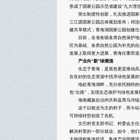
形成了国家公园示范省建设“九大理念
突出制度性创新，扎实推进国家公
三江源国家公园总体规划发布；祁连
建共享模式；青海湖国家公园创建任
目前，全省各级各类自然保护地达到7
区为基础、各类自然公园为补充的自
发展上取得更大进展，青海任重而道
产业向“新”绿潮涌
生态于青海，是底色更是推动高质
在良好的生态资源中找寻绿色发展的“
地处青海湖畔，充分依托独特的生
色“出路”，实现生态保护与绿色发展
海南藏族自治州共和县黑马河镇文
这个以牧业为主的村子，而今站在
可持续转型创造了先机。
文巴村党支部书记、村委会主任多主
解决村里的一部分就业。如今，他们
大做强村集体经济，集体产业园建设