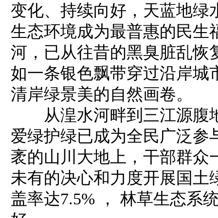
变化、持续向好，天蓝地绿
生态环境成为最普惠的民生
河，已从往昔的黑臭脏乱恢
如一条银色飘带穿过沿岸城
清岸绿景美的自然画卷。
从湟水河畔到三江源腹地
爱绿护绿已成为全民广泛参
袤的山川大地上，干部群众
未有的决心和力度开展国土绿
盖率达7.5% ， 林草生态