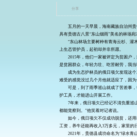
分享
五月的一天早晨，海南藏族自治州贵德县
具有贵德古八景“东山烟雨”美名的林场宛
“东山林场主要树种有青海云杉、灌木
上生态管护员，起初却并非所愿。
2015年，他们一家被评定为贫困户，戴
是贫困群众，年轻力壮、吃苦耐劳，我当
成为生态护林员的俄日项欠发现这个工作
难受的感觉没过几个月他就适应了，因为
可是，到了雨季巡山就成了苦差事，行
护工具，才能进山开展工作。
7年来，俄日项欠已经记不清负重巡山
都能觉察到。”他笑着对记者说。
如今，俄日项欠不仅成功脱贫，还用积攒
工资，养牛还能再收入3万多元，家里的
2021年，贵德县成功命名为“绿水青