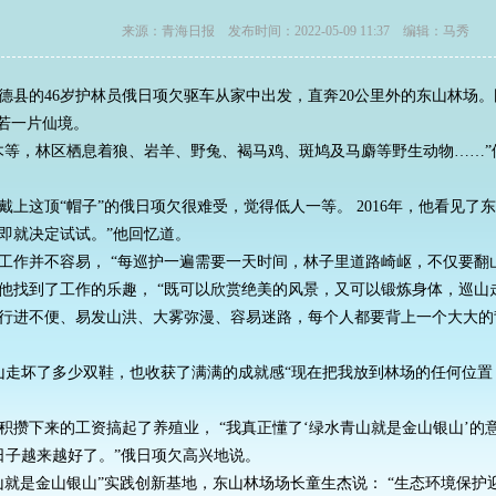
来源：青海日报 发布时间：2022-05-09 11:37 编辑：马
的46岁护林员俄日项欠驱车从家中出发，直奔20公里外的东山林场。
若一片仙境。
等，林区栖息着狼、岩羊、野兔、褐马鸡、斑鸠及马麝等野生动物……”
上这顶“帽子”的俄日项欠很难受，觉得低人一等。 2016年，他看见了
即就决定试试。”他回忆道。
并不容易， “每巡护一遍需要一天时间，林子里道路崎岖，不仅要翻山
他找到了工作的乐趣， “既可以欣赏绝美的风景，又可以锻炼身体，巡山
进不便、易发山洪、大雾弥漫、容易迷路，每个人都要背上一个大大的
走坏了多少双鞋，也收获了满满的成就感“现在把我放到林场的任何位置
下来的工资搞起了养殖业， “我真正懂了‘绿水青山就是金山银山’的
日子越来越好了。”俄日项欠高兴地说。
山就是金山银山”实践创新基地，东山林场场长童生杰说： “生态环境保