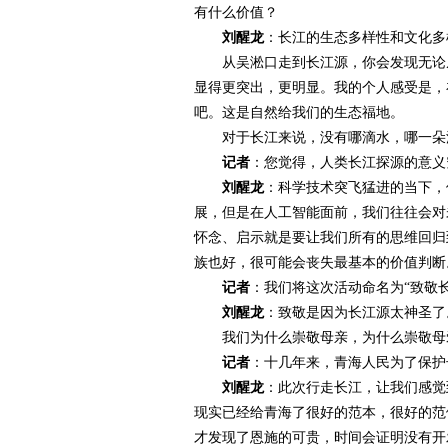
有什么价值？
刘醒龙
：长江的生态多样性和文化多
从吴淞口走到长江源，你会发现无论从
显得更突出，更明显。我的个人感受是，
吧。这是自然给我们的生态福地。
对于长江来说，没有哪滴水，哪一朵浪
记者
：您觉得，人类长江探源的意义
刘醒龙
：科学技术突飞猛进的当下，
展，但是在人工智能面前，我们往往会对
怀念、启示就是要让我们所有的思维回归
族也好，很可能会丧失最基本的价值判断
记者
：我们将这次活动命名为“致敬
刘醒龙
：致敬是因为长江源太神圣了
我们为什么崇敬母亲，为什么崇敬母爱
记者
：十几年来，青海人民为了保护
刘醒龙
：此次行走长江，让我们感觉
现实已经给青海了很好的范本，很好的范
才发现了恩施的可贵，时间会证明没有开