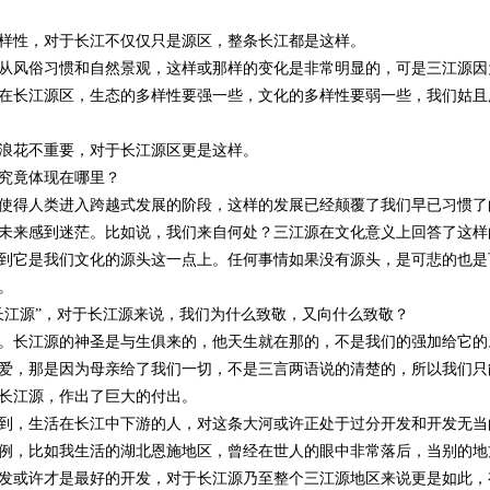
样性，对于长江不仅仅只是源区，整条长江都是这样。
风俗习惯和自然景观，这样或那样的变化是非常明显的，可是三江源因
在长江源区，生态的多样性要强一些，文化的多样性要弱一些，我们姑且
花不重要，对于长江源区更是这样。
究竟体现在哪里？
使得人类进入跨越式发展的阶段，这样的发展已经颠覆了我们早已习惯了
未来感到迷茫。比如说，我们来自何处？三江源在文化意义上回答了这样
到它是我们文化的源头这一点上。任何事情如果没有源头，是可悲的也是
。
长江源”，对于长江源来说，我们为什么致敬，又向什么致敬？
。长江源的神圣是与生俱来的，他天生就在那的，不是我们的强加给它的
，那是因为母亲给了我们一切，不是三言两语说的清楚的，所以我们只能
长江源，作出了巨大的付出。
到，生活在长江中下游的人，对这条大河或许正处于过分开发和开发无当
例，比如我生活的湖北恩施地区，曾经在世人的眼中非常落后，当别的地
发或许才是最好的开发，对于长江源乃至整个三江源地区来说更是如此，