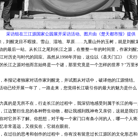
采访组在三江源国家公园展开采访活动。图片由《楚天都市报》提供
来，刘醒龙目不暇接。雪山、湿地、草原……九重山外的玉树，就是刘醒
动的最后一站。从长江之尾到长江之源，在整整一年的时间里，作家刘醒
江对历史与时代的回应。虽然从1998年开始，这位以《圣天门口》《天
的长江之源对他而言始终是一个谜，那里究竟是一个怎样的世界？“万里
本报记者独家对话作家刘醒龙，并试图从对话中，破译他的江源情结。
访活动已经开展一年了，一路走来，您觉得长江吸引你的最大的魅力是什
力真的是无所不在，行走长江的过程中，我深切地感受到属于长江的每一
，江边繁衍生息的各种野生动物，都让我感到既神奇又亲切，这就是我们
你对它并不了解。你想想，对于每一个家门口有条小河的人，哪一个人将
非常遥远，又很实在，它就在眼前。
，在过往的思考和创作的过程中，你有没有留意过长江源区的文化形态和