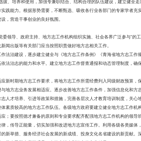
的选拔、培养和使用，加强专兼职结合、结构合理的队伍建设，建立健全
作实践能力。根据形势需要，不断甄选、吸收各行业各部门的专家学者充
建设，营造干事创业的良好氛围。
党委领导、政府主持、地方志工作机构组织实施、社会各界广泛参与”的工
化新闻出版等有关部门应当按照职责做好地方志相关工作。
工作法治建设，逐步建立健全与《地方志工作条例》《青海省地方志工作
高依法治志的能力和水平。建立地方志工作督查通报和动态管理制度，确
。
适应新时期地方志工作要求，将地方志工作所需经费列入同级财政预算，
费与地方志业务发展相适应。逐步改善地方志工作条件，加强信息化和方
方志人才培养、引进等政策和措施，完善各层次人才教育培训制度，关心
整体素质较高的地方志工作队伍。各级地方政府要建立健全地方志工作机
适应；要按照德才兼备的原则和专业要求配齐配强地方志工作机构的领导
旋律，传导正能量，切实加强和改进地方志宣传工作。利用各级各类媒体
署的新举措、服务经济社会发展的新成绩、投身文化名省建设的新贡献。