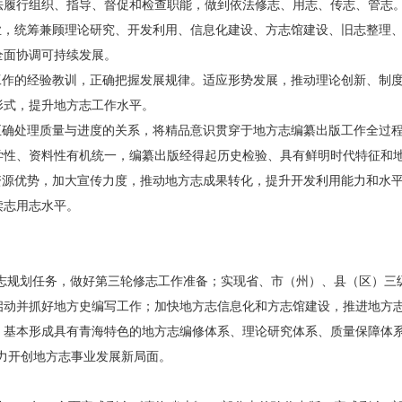
法履行组织、指导、督促和检查职能，做到依法修志、用志、传志、管志
主业，统筹兼顾理论研究、开发利用、信息化建设、方志馆建设、旧志整理
全面协调可持续发展。
志工作的经验教训，正确把握发展规律。适应形势发展，推动理论创新、制
形式，提升地方志工作水平。
，正确处理质量与进度的关系，将精品意识贯穿于地方志编纂出版工作全过
学性、资料性有机统一，编纂出版经得起历史检验、具有鲜明时代特征和
资源优势，加大宣传力度，推动地方志成果转化，提升开发利用能力和水平
读志用志水平。
修志规划任务，做好第三轮修志工作准备；实现省、市（州）、县（区）
启动并抓好地方史编写工作；加快地方志信息化和方志馆建设，推进地方
；基本形成具有青海特色的地方志编修体系、理论研究体系、质量保障体系
力开创地方志事业发展新局面。