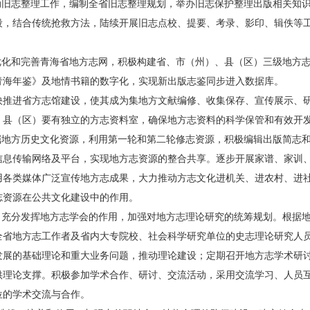
启动旧志整理工作，编制全省旧志整理规划，举办旧志保护整理出版相关知
段，结合传统抢救方法，陆续开展旧志点校、提要、考录、影印、辑佚等
断优化和完善青海省地方志网，积极构建省、市（州）、县（区）三级地方
青海年鉴》及地情书籍的数字化，实现新出版志鉴同步进入数据库。
快推进省方志馆建设，使其成为集地方文献编修、收集保存、宣传展示、
，县（区）要有独立的方志资料室，确保地方志资料的科学保管和有效开
挖掘地方历史文化资源，利用第一轮和第二轮修志资源，积极编辑出版简志
信息传输网络及平台，实现地方志资源的整合共享。逐步开展家谱、家训
用各类媒体广泛宣传地方志成果，大力推动方志文化进机关、进农村、进
志资源在公共文化建设中的作用。
流。充分发挥地方志学会的作用，加强对地方志理论研究的统筹规划。根据
全省地方志工作者及省内大专院校、社会科学研究单位的史志理论研究人
发展的基础理论和重大业务问题，推动理论建设；定期召开地方志学术研
供理论支撑。积极参加学术合作、研讨、交流活动，采用交流学习、人员
位的学术交流与合作。