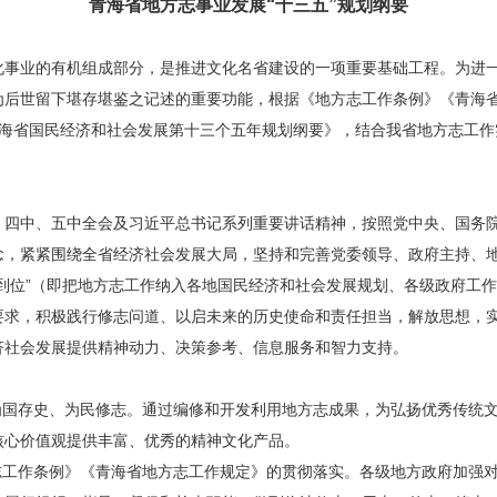
青海省地方志事业发展“十三五”规划纲要
化事业的有机组成部分，是推进文化名省建设的一项重要基础工程。为进
为后世留下堪存堪鉴之记述的重要功能，根据《地方志工作条例》《青海
》《青海省国民经济和社会发展第十三个五年规划纲要》，结合我省地方志工
、四中、五中全会及习近平总书记系列重要讲话精神，按照党中央、国务
念，紧紧围绕全省经济社会发展大局，坚持和完善党委领导、政府主持、
到位”（即把地方志工作纳入各地国民经济和社会发展规划、各级政府工
要求，积极践行修志问道、以启未来的历史使命和责任担当，解放思想，
济社会发展提供精神动力、决策参考、信息服务和智力支持。
、为国存史、为民修志。通过编修和开发利用地方志成果，为弘扬优秀传统
核心价值观提供丰富、优秀的精神文化产品。
方志工作条例》《青海省地方志工作规定》的贯彻落实。各级地方政府加强