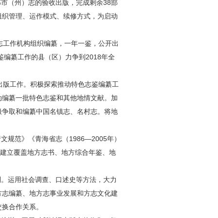
部市（州）志的验收出版，完成剩余38部
组织管理、运作模式、续修方式，为启动
。
方志工作机构组织编纂，一年一鉴，公开出
编纂工作的县（区）力争到2018年全
纂出版工作。积极探索推动特色志鉴编纂工
动编纂一批特色志鉴和其他地情文献。加
极争取和编纂中国名镇志、名村志。将地
范》《青海省志（1986—2005年）
。建立覆盖地方志书、地方综合年鉴、地
制。运用社会调查、口述史等方法，大力
方志编纂、地方志事业发展和方志文化建
交换合作关系。