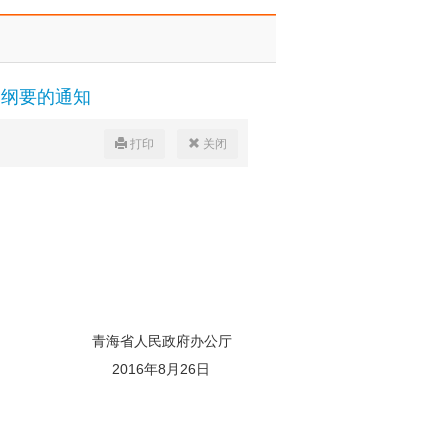
划纲要的通知
打印
关闭
办公厅
26日