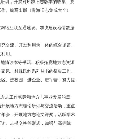
识培训，开展对所缺旧志版本的收集、复
工作。编写出版《青海旧志集成大全》
志网络互联互通建设。加快建设地情数据
研究交流、开发利用为一体的综合场馆。
发利用。
和地情读本等书籍。积极拓宽地方志资源
、家风、村规民约系列丛书的征集工作。
社区、进校园、进企业、进军营，努力提
地方志工作实际和地方志事业发展的需
员开展地方志理论研讨与交流活动，重点
讨年会，开展地方志论文评奖，活跃学术
互访、志书交换等形式，加强与高等院