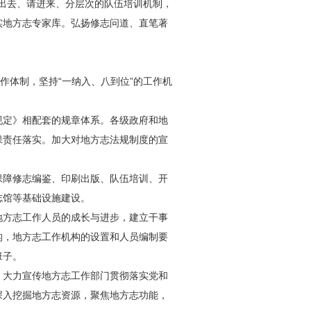
走出去、请进来、分层次的队伍培训机制，
实地方志专家库。弘扬修志问道、直笔著
作体制，坚持“一纳入、八到位”的工作机
规定》相配套的规章体系。各级政府和地
保责任落实。加大对地方志法规制度的宣
保障修志编鉴、印刷出版、队伍培训、开
志馆等基础设施建设。
地方志工作人员的成长与进步，建立干事
构，地方志工作机构的设置和人员编制要
班子。
，大力宣传地方志工作部门贯彻落实党和
深入挖掘地方志资源，聚焦地方志功能，