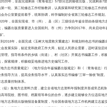
到2020年，全面完成剩余《青海省志》57部分志的验收出版，完成剩余7
结第一轮、第二轮修志工作经验教训，认真探索和研究第三轮修志工作的
员会办公室要提前着手，统筹协调，科学编制好全省第三轮修志工作规划
2020年，全面实现省、市（州）、县（区）三级综合年鉴全部由各级地
，编纂出版质量要进入全国前列。市（州）力争到2017年、尚未启动年鉴
版”。
。到2018年，全面完成《玉树大地震救灾重建志》和规划特色志书的编
社会发展实际，贴近党和政府工作大局，贴近人民群众需要，适时谋划启
范管理。指导有条件的乡镇（街道）、村（社区）开展志书编纂工作，积
点，探索规律，积极稳妥地推进地方史编写工作。
《地方志书质量规定》《地方综合年鉴编纂出版规定》和《〈青海省志〉行文规
务指导方法，提高业务指导水平，认真落实志书编修“三审一验收”制度
方志质量控制体系。
法收（征）集地方志资料力度，建立全省地方志资料年报制度并形成常态机
与高等院校、图书馆、档案馆等单位的合作，逐步建立能够全方位适应地
行地方志系统出版物报送备案制度，与全国各级地方志工作机构建立志鉴