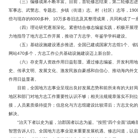
（三）编修成果不断丰富。目前，首轮修志结束，第二轮修志进
军事志、武警志、专题志、乡镇（街道）志、村（社区）志等，1900
些与现存的8000多种、10万多卷旧志及其整理成果，共同构成了
（四）理论研究逐渐深化。紧密结合修志编鉴实践，积极开展理
力地指导了地方志工作开展，推动了方志学、年鉴学学科建设。
（五）基础设施建设逐步推进。全国已建成国家方志馆1个、省级馆
网站470多个，方志工作公共基础设施建设迈上新台阶。
（六）存史育人资政作用日益彰显。通过修志编鉴、开发利用地
史、传承文明、发展文化、激发民族自豪感和自信心、推动海内外文
作用日益显著。
目前，全国地方志事业呈现出良好发展态势和前所未有的大好局
地区和部门对地方志工作重要性认识不够；相关法规规章落实不到位
接，人员素质亟待提升；信息化与方志馆建设比较滞后；方志文化的
解决。
“治天下者以史为鉴，治郡国者以志为鉴。”按照“四个全面”战
智慧告诉人们。全国地方志事业迎来重要发展机遇。修志问道，以启