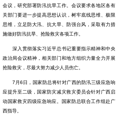
山东
河南
湖北
湖南
会议，研究部署防汛抗旱工作。会议要求各地区各有
广东
广西
海南
重庆
关部门要进一步提高思想认识，树牢底线思维、极限
四川
贵州
云南
西藏
思维，立足防大汛、抗大旱、防强台风，采取有力措
施做好防汛抗旱、抢险救灾各项工作。
陕西
甘肃
青海
宁夏
新疆
内蒙古
黑龙江
深入贯彻落实习近平总书记重要指示精神和中央
政治局会议精神，相关部门和地方组织力量全力开展
多语种频道
抢险救灾，尽最大努力减少人员伤亡。
English
Español
Français
عربى
7月6日，国家防总将针对广西的防汛三级应急响
Русский язык
日本語
한국어
应提升至二级，国家防灾减灾救灾委员会针对广西启
Deutsch
Português
动国家救灾四级应急响应。国家防总联合工作组赴广
西指导。