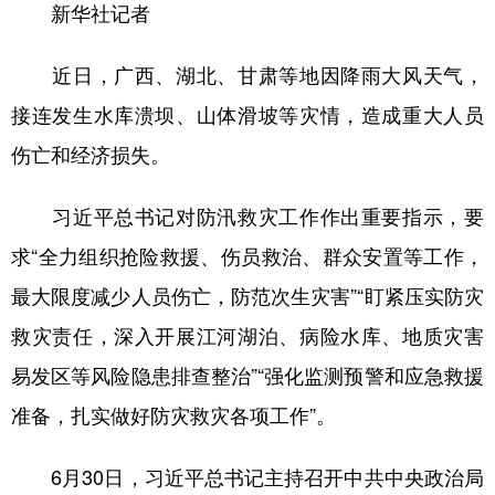
新华社记者
学术中国
乡村振兴
银龄
溯源中国
近日，广西、湖北、甘肃等地因降雨大风天气，
城市
旅游
能源
会展
接连发生水库溃坝、山体滑坡等灾情，造成重大人员
彩票
娱乐
时尚
悦读
伤亡和经济损失。
公益
一带一路
亚太网
上市公司
习近平总书记对防汛救灾工作作出重要指示，要
文化产业
求“全力组织抢险救援、伤员救治、群众安置等工作，
最大限度减少人员伤亡，防范次生灾害”“盯紧压实防灾
地方频道
救灾责任，深入开展江河湖泊、病险水库、地质灾害
北京
天津
河北
山西
易发区等风险隐患排查整治”“强化监测预警和应急救援
辽宁
吉林
上海
江苏
准备，扎实做好防灾救灾各项工作”。
浙江
安徽
福建
江西
6月30日，习近平总书记主持召开中共中央政治局