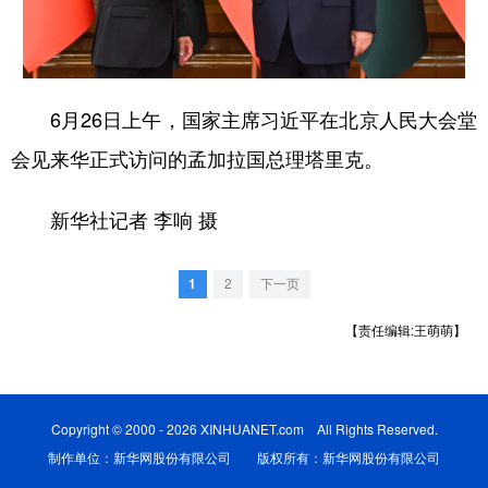
学术中国
乡村振兴
银龄
溯源中国
城市
旅游
能源
会展
6月26日上午，国家主席习近平在北京人民大会堂
彩票
娱乐
时尚
悦读
会见来华正式访问的孟加拉国总理塔里克。
公益
一带一路
亚太网
上市公司
新华社记者 李响 摄
文化产业
1
2
下一页
地方频道
【责任编辑:王萌萌】
北京
天津
河北
山西
辽宁
吉林
上海
江苏
Copyright © 2000 - 2026 XINHUANET.com All Rights Reserved.
浙江
安徽
福建
江西
制作单位：新华网股份有限公司 版权所有：新华网股份有限公司