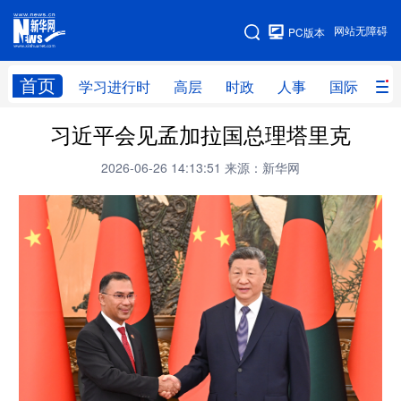
手机版
网站无障碍
PC版本
网站地图
首页
学习进行时
高层
时政
人事
国际
财
习近平会见孟加拉国总理塔里克
学习进行时
高层
时政
人事
2026-06-26 14:13:51
来源：新华网
国际
财经
网评
港澳
台湾
思客智库
全球连线
教育
科技
科创
量子
体育
文化
书画
健康
军事
访谈
视频
图片
政务
法律
中央文件
金融
汽车
食品
人居
信息化
数字经济