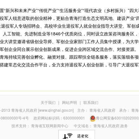
新兴和未来产业”“传统产业”“生活服务业”“现代农业（乡村振兴）”四
役军人锐意进取的创业精神，更贴合青海打造生态文明高地、建设产业“四
生退役军人专场招聘会、高校毕业生退役军人就业创业指导大讲堂、军创
保、人工智能、先进制造业等1846个优质岗位，同时设立政策咨询服务区
业大讲堂邀请省级创业导师、军创企业家部门工作人员集中授课，为大学
军创企业同台展示创业创新成果，促进企业跨区域交流合作、对接资源。
海持续完善创业孵化、融资对接、跟踪帮扶全链条服务，落实落细各项
搭建常态化交流合作平台，全力支持退役军人创业创新，引导广大退役军
关于我们
|
网站声明
|
联系我们
7-2013
青海省人民政府 [www.qinghai.gov.cn]
主办：
青海省人民政府
承办：
青海
08000030号-4号
政府网站标识码：6300000001
青公网安备63010202000
技术支持：
青海省互联网新闻中心
中文域名：
青海省人民政府.政务