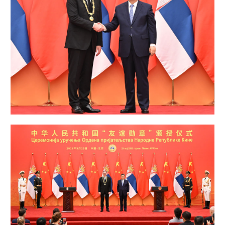
学术中国
乡村振兴
银龄
溯源中国
城市
旅游
能源
会展
彩票
娱乐
时尚
悦读
公益
一带一路
亚太网
上市公司
文化产业
地方频道
北京
天津
河北
山西
辽宁
吉林
上海
江苏
浙江
安徽
福建
江西