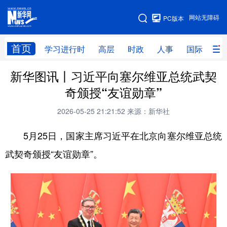
手机版
网站无障碍
PC版本
网站地图
首页
学习进行时
高层
时政
人事
国际
财
新华图讯丨习近平向塞尔维亚总统武契
学习进行时
高层
时政
人事
奇颁授“友谊勋章”
国际
财经
网评
港澳
2026-05-25 21:21:52
来源：新华社
台湾
思客智库
全球连线
教育
5月25日，国家主席习近平在北京向塞尔维亚总统
科技
科创
量子
体育
武契奇颁授“友谊勋章”。
文化
书画
健康
军事
访谈
视频
图片
政务
法律
中央文件
金融
汽车
食品
人居
信息化
数字经济