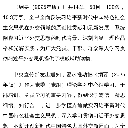
山东
河南
湖北
湖南
《纲要（2025年版）》共14章、50目、132条，
广东
广西
海南
重庆
10.3万字。全书全面反映习近平新时代中国特色社会
四川
贵州
云南
西藏
主义思想在外交领域的原创性贡献和最新发展，系统
阐释习近平外交思想的时代背景、深刻内涵、理论品
陕西
甘肃
青海
宁夏
格和光辉实践，为广大党员、干部、群众深入学习贯
新疆
内蒙古
黑龙江
彻习近平外交思想提供了权威辅助读物。
多语种频道
中央宣传部发出通知，要求推动把《纲要（2025
English
Español
Français
عربى
年版）》作为党委（党组）理论学习中心组学习、干
部培训、党员学习的重要内容，做到深学笃信、精思
Русский язык
日本語
한국어
细悟、知行合一，进一步学懂弄通做实习近平新时代
Deutsch
Português
中国特色社会主义思想，深入学习贯彻习近平外交思
想，不断开创新时代中国特色大国外交新局面，为全