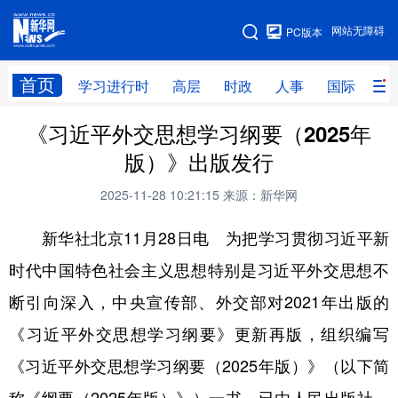
手机版
网站无障碍
PC版本
网站地图
首页
学习进行时
高层
时政
人事
国际
财
《习近平外交思想学习纲要（2025年
学习进行时
高层
时政
人事
版）》出版发行
国际
财经
网评
港澳
2025-11-28 10:21:15
来源：新华网
台湾
思客智库
全球连线
教育
新华社北京11月28日电 为把学习贯彻习近平新
科技
科创
量子
体育
时代中国特色社会主义思想特别是习近平外交思想不
文化
书画
健康
军事
断引向深入，中央宣传部、外交部对2021年出版的
访谈
视频
图片
政务
《习近平外交思想学习纲要》更新再版，组织编写
法律
中央文件
金融
汽车
《习近平外交思想学习纲要（2025年版）》（以下简
食品
人居
信息化
数字经济