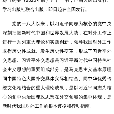
称《纲要（2025年版）》）一书，已由人民出版社、
学习出版社联合出版，即日起在全国发行。
学术中国
乡村振兴
银龄
溯源中国
城市
旅游
能源
会展
党的十八大以来，以习近平同志为核心的党中央
彩票
娱乐
时尚
悦读
深刻把握新时代中国和世界发展大势，在对外工作上
进行一系列重大理论和实践创新，领导我国对外工作
公益
一带一路
亚太网
上市公司
取得历史性成就、发生历史性变革，形成了习近平外
文化产业
交思想。习近平外交思想是习近平新时代中国特色社
会主义思想的重要组成部分，是马克思主义基本原理
地方频道
同中国特色大国外交具体实际相结合、同中华优秀传
北京
天津
河北
山西
统文化相结合的重大理论成果，是以习近平同志为核
辽宁
吉林
上海
江苏
心的党中央治国理政思想在外交领域的集中体现，是
浙江
安徽
福建
江西
新时代我国对外工作的根本遵循和行动指南。