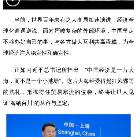
学术中国
乡村振兴
银龄
溯源中国
当前，世界百年未有之大变局加速演进，经济全
城市
旅游
能源
会展
球化遭遇逆流。面对严峻复杂的外部环境，中国坚定
彩票
娱乐
时尚
悦读
不移办好自己的事，与各方做大互利共赢蛋糕，为全
公益
一带一路
亚太网
上市公司
球经济注入稳定性和确定性。
文化产业
正如习近平总书记所指出：“中国经济是一片大
海，而不是一个小池塘”。这片大海经受得起狂风骤雨
地方频道
的洗礼，抵御得住贸易寒流的侵袭，终将让世人见
北京
天津
河北
山西
证“海纳百川”的从容与坚定。
辽宁
吉林
上海
江苏
浙江
安徽
福建
江西