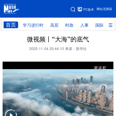
手机版
网站无障碍
PC版本
网站地图
首页
学习进行时
高层
时政
人事
国际
财
微视频丨“大海”的底气
学习进行时
高层
时政
人事
2025-11-04 20:44:10
来源：新华社
国际
财经
网评
港澳
台湾
思客智库
全球连线
教育
科技
科创
量子
体育
文化
书画
健康
军事
访谈
视频
图片
政务
法律
中央文件
金融
汽车
食品
人居
信息化
数字经济