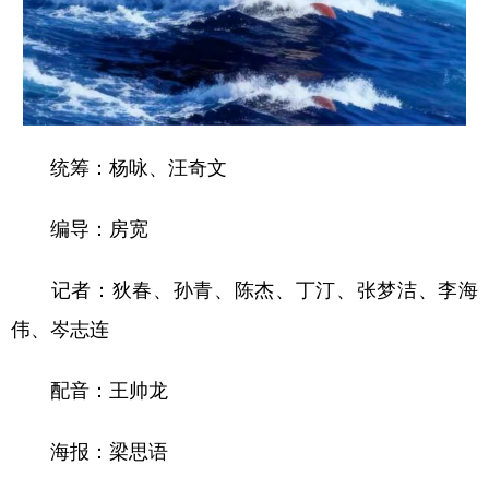
统筹：杨咏、汪奇文
编导：房宽
记者：狄春、孙青、陈杰、丁汀、张梦洁、李海
伟、岑志连
配音：王帅龙
海报：梁思语