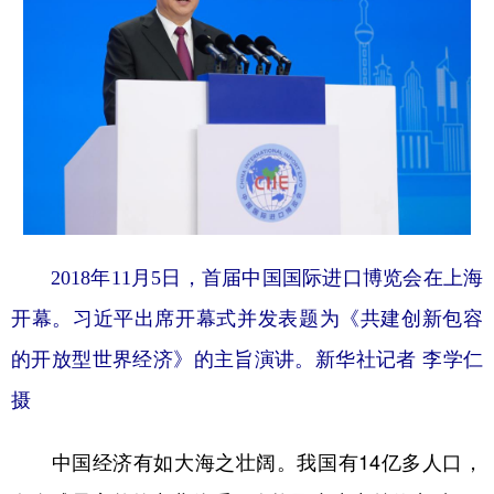
山东
河南
湖北
湖南
广东
广西
海南
重庆
四川
贵州
云南
西藏
陕西
甘肃
青海
宁夏
新疆
内蒙古
黑龙江
多语种频道
2018年11月5日，首届中国国际进口博览会在上海
开幕。习近平出席开幕式并发表题为《共建创新包容
English
Español
Français
عربى
的开放型世界经济》的主旨演讲。新华社记者 李学仁
Русский язык
日本語
한국어
摄
Deutsch
Português
中国经济有如大海之壮阔。我国有14亿多人口，