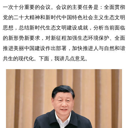
一次十分重要的会议。会议的主要任务是：全面贯彻
学术中国
乡村振兴
银龄
溯源中国
党的二十大精神和新时代中国特色社会主义生态文明
城市
旅游
能源
会展
思想，总结新时代生态文明建设成就，分析当前面临
彩票
娱乐
时尚
悦读
的新形势新要求，对新征程加强生态环境保护、全面
公益
一带一路
亚太网
上市公司
推进美丽中国建设作出部署，加快推进人与自然和谐
共生的现代化。下面，我讲几点意见。
文化产业
地方频道
北京
天津
河北
山西
辽宁
吉林
上海
江苏
浙江
安徽
福建
江西