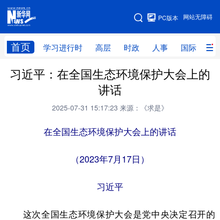
手机版
网站无障碍
PC版本
网站地图
首页
学习进行时
高层
时政
人事
国际
财
习近平：在全国生态环境保护大会上的
学习进行时
高层
时政
人事
讲话
国际
财经
网评
港澳
2025-07-31 15:17:23
来源：《求是》
台湾
思客智库
全球连线
教育
在全国生态环境保护大会上的讲话
科技
科创
量子
体育
文化
书画
健康
军事
（2023年7月17日）
访谈
视频
图片
政务
习近平
法律
中央文件
金融
汽车
这次全国生态环境保护大会是党中央决定召开的
食品
人居
信息化
数字经济