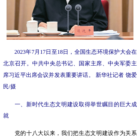
山东
河南
湖北
湖南
广东
广西
海南
重庆
四川
贵州
云南
西藏
陕西
甘肃
青海
宁夏
2023年7月17日至18日，全国生态环境保护大会在
新疆
内蒙古
黑龙江
北京召开。中共中央总书记、国家主席、中央军委主
席习近平出席会议并发表重要讲话。 新华社记者 饶爱
多语种频道
民/摄
English
Español
Français
عربى
一、新时代生态文明建设取得举世瞩目的巨大成
Русский язык
日本語
한국어
就
Deutsch
Português
党的十八大以来，我们把生态文明建设作为关系