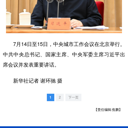
学术中国
乡村振兴
银龄
溯源中国
城市
旅游
能源
会展
彩票
娱乐
时尚
悦读
7月14日至15日，中央城市工作会议在北京举行。
公益
一带一路
亚太网
上市公司
中共中央总书记、国家主席、中央军委主席习近平出
文化产业
席会议并发表重要讲话。
地方频道
新华社记者 谢环驰 摄
北京
天津
河北
山西
1
2
下一页
辽宁
吉林
上海
江苏
【责任编辑:焦鹏】
浙江
安徽
福建
江西