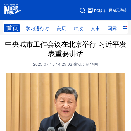
手机版
网站无障碍
PC版本
网站地图
首页
学习进行时
高层
时政
人事
国际
财
中央城市工作会议在北京举行 习近平发
学习进行时
高层
时政
人事
表重要讲话
国际
财经
网评
港澳
2025-07-15 14:25:02
来源：新华网
台湾
思客智库
全球连线
教育
科技
科创
量子
体育
文化
书画
健康
军事
访谈
视频
图片
政务
法律
中央文件
金融
汽车
食品
人居
信息化
数字经济