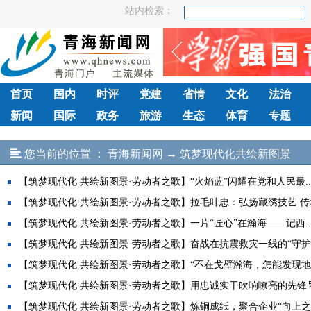
站内检索：
首页
国内
时评
党建
省情
文化
法治
新闻
国际
政务
旅游
生态
体育
专题
您当前的位置 ：
青海新闻网
→
筑梦现代化共绘新图景
【筑梦现代化 共绘新图景·劳动者之歌】“火焰蓝”闪耀在党和人民最..
【筑梦现代化 共绘新图景·劳动者之歌】拉毛叶忠：弘扬藏绣技艺 传承.
【筑梦现代化 共绘新图景·劳动者之歌】一片“匠心”在瀚海——记西..
【筑梦现代化 共绘新图景·劳动者之歌】奋战在抗震救灾一线的“守护..
【筑梦现代化 共绘新图景·劳动者之歌】“不在戈壁瀚海，怎能发现地..
【筑梦现代化 共绘新图景·劳动者之歌】用忠诚实干吹响嘹亮的先锋号.
【筑梦现代化 共绘新图景·劳动者之歌】炼铜成纸，聚合企业“向上之..