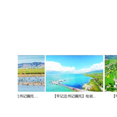
习近平总书记嘱托 ...
【牢记总书记嘱托】绘就...
【牢记