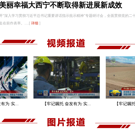
代美丽幸福大西宁不断取得新进展新成效
开“深入学习贯彻习近平总书记重要讲话指示批示精神”专题研讨会，全面贯彻党的二
作表率。.....[
详细
]
为·实...
【牢记嘱托 奋发有为·实...
【牢记嘱托 