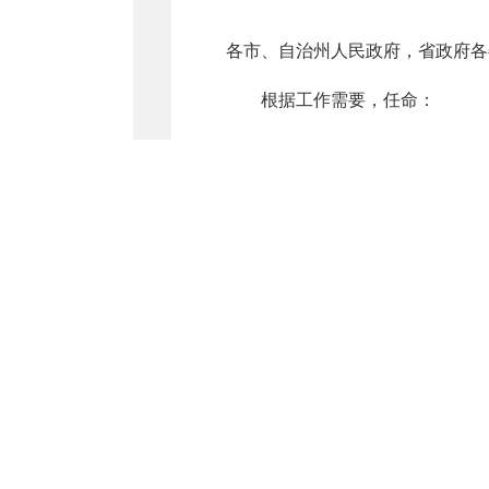
各市、自治州人民政府，省政府各
根据工作需要，任命：
何斌为青海省体育局局长。
免去：
王霞的青海省体育局局长职务
徐惠东的青海省司法厅副厅长
张俊的青海省人力资源和社会