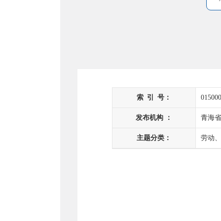
索
引
号：
015000
发布机构 ：
青海
主题分类：
劳动