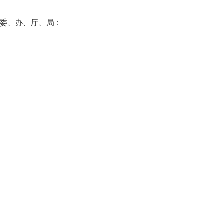
委、办、厅、局：
；
职务；
保障厅副厅长职务。