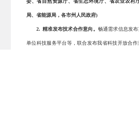
委、省自然资源厅、省生态环境厅、省农业农村
局、省能源局，各市州人民政府)
2. 精准发布技术合作意向。
畅通需求信息发布
单位科技服务平台等，联合发布我省科技开放合作
才团队，定向发布合作意向，征集遴选重点领域共
厅；配合单位：省发展改革委、省教育厅、省国资委
3. 加强关键技术研发合作。
完善关键核心技术
式，综合运用择优委托、揭榜挂帅、赛马制、后补
高校、科研机构、行业领军企业、上下游企业开展
金开展研发活动的项目，可按规定列入省级科技计划